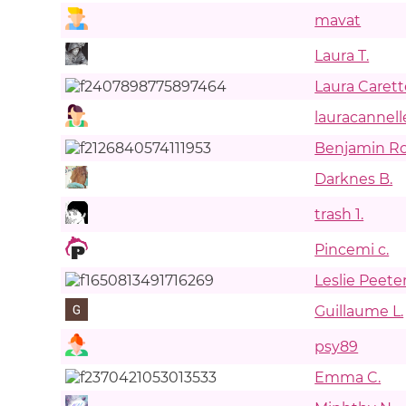
mavat
Laura T.
Laura Carette
lauracannel
Benjamin R
Darknes B.
trash 1.
Pincemi c.
Leslie Peete
Guillaume L.
psy89
Emma C.