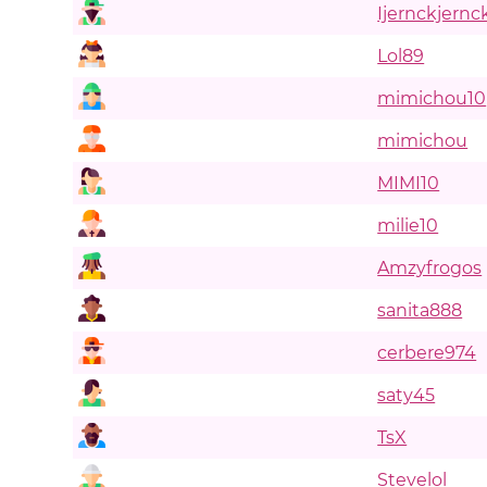
Ijernckjernc
Lol89
mimichou10
mimichou
MIMI10
milie10
Amzyfrogos
sanita888
cerbere974
saty45
TsX
Stevelol