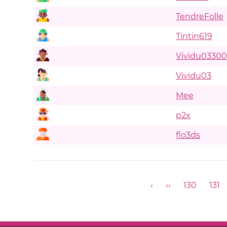
TendreFolle
Tintin619
Vividu0330
Vividu03
Mee
p2x
flo3ds
‹
‹‹
130
131