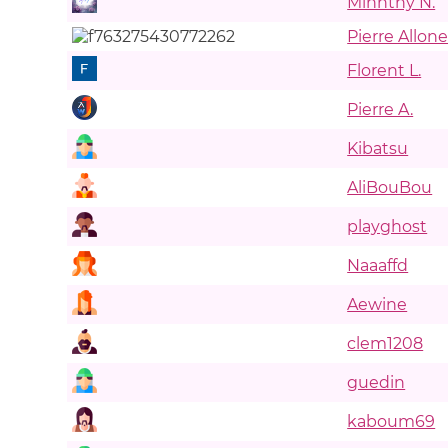
Minhthy N.
Pierre Allone
Florent L.
Pierre A.
Kibatsu
AliBouBou
playghost
Naaaffd
Aewine
clem1208
guedin
kaboum69