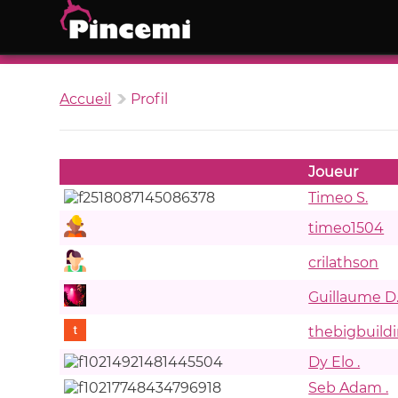
Accueil
Profil
Joueur
Timeo S.
timeo1504
crilathson
Guillaume D
thebigbuildi
Dy Elo .
Seb Adam .