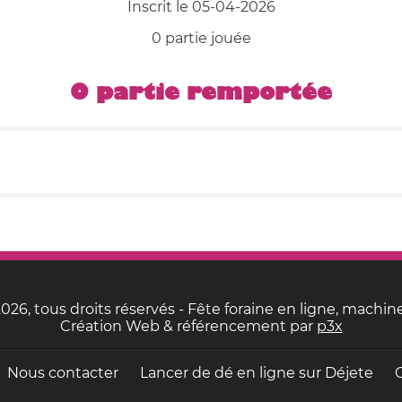
Inscrit le 05-04-2026
0 partie jouée
0 partie remportée
26, tous droits réservés - Fête foraine en ligne, machine
Création Web & référencement par
p3x
Nous contacter
Lancer de dé en ligne sur
Déjete