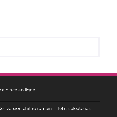
 à pince en ligne
Conversion chiffre romain
letras aleatorias