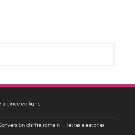
 à pince en ligne
Conversion chiffre romain
letras aleatorias