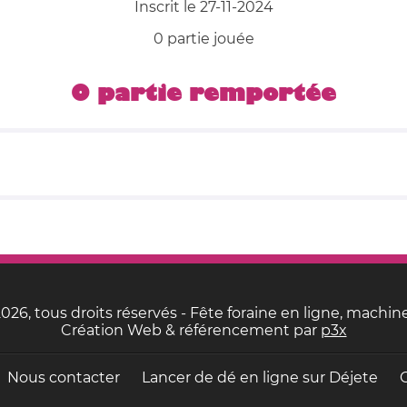
Inscrit le 27-11-2024
0 partie jouée
0 partie remportée
26, tous droits réservés - Fête foraine en ligne, machine
Création Web & référencement par
p3x
Nous contacter
Lancer de dé en ligne sur
Déjete