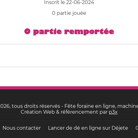
Inscrit le 22-06-2024
0 partie jouée
0 partie remportée
26, tous droits réservés - Fête foraine en ligne, machine
Création Web & référencement par
p3x
Nous contacter
Lancer de dé en ligne sur
Déjete