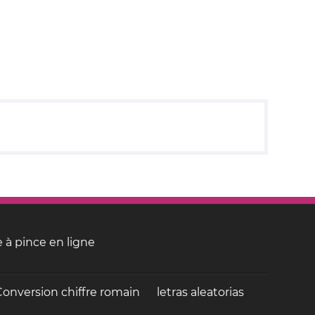
 à pince en ligne
Conversion chiffre romain
letras aleatorias