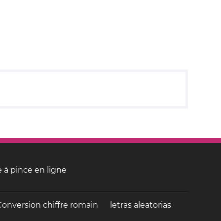
 à pince en ligne
Conversion chiffre romain
letras aleatorias