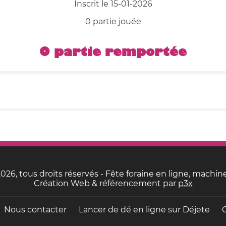
Inscrit le 15-01-2026
0 partie jouée
0 partie remportée
26, tous droits réservés - Fête foraine en ligne, machine
Création Web & référencement par
p3x
Nous contacter
Lancer de dé en ligne sur
Déjete