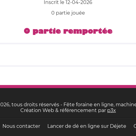
Inscrit le 12-04-2026
0 partie jouée
0 partie remportée
26, tous droits réservés - Fête foraine en ligne, machine
Création Web & référencement par
p3x
Nous contacter
Lancer de dé en ligne sur
Déjete