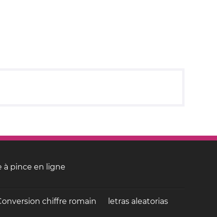
 à pince en ligne
Conversion chiffre romain
letras aleatorias