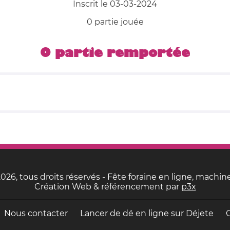
Inscrit le 03-03-2024
0 partie jouée
0 partie remportée
26, tous droits réservés - Fête foraine en ligne, machine
Création Web & référencement par
p3x
Nous contacter
Lancer de dé en ligne sur
Déjete