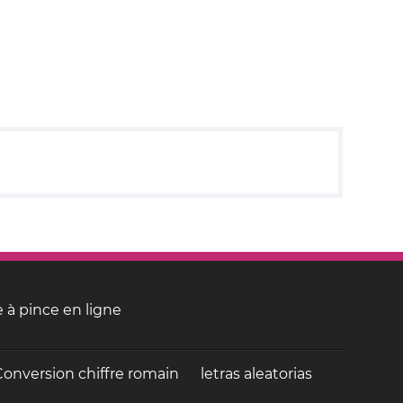
 à pince en ligne
Conversion chiffre romain
letras aleatorias