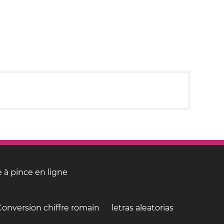
 à pince en ligne
Conversion chiffre romain
letras aleatorias