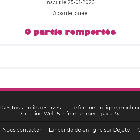
Inscrit le 25-01-2026
0 partie jouée
0 partie remportée
26, tous droits réservés - Fête foraine en ligne, machine
Création Web & référencement par
p3x
Nous contacter
Lancer de dé en ligne sur
Déjete