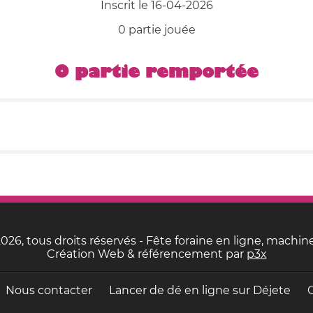
Inscrit le 16-04-2026
0 partie jouée
0 partie remportée
26, tous droits réservés - Fête foraine en ligne, machine
Création Web & référencement par
p3x
Nous contacter
Lancer de dé en ligne sur
Déjete