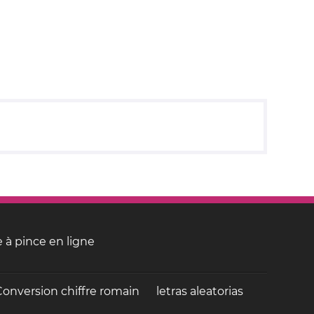
 à pince en ligne
Conversion chiffre romain
letras aleatorias