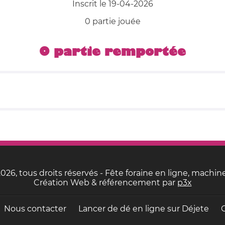
Inscrit le 19-04-2026
0 partie jouée
0 partie remportée
26, tous droits réservés - Fête foraine en ligne, machine
Création Web & référencement par
p3x
Nous contacter
Lancer de dé en ligne sur
Déjete