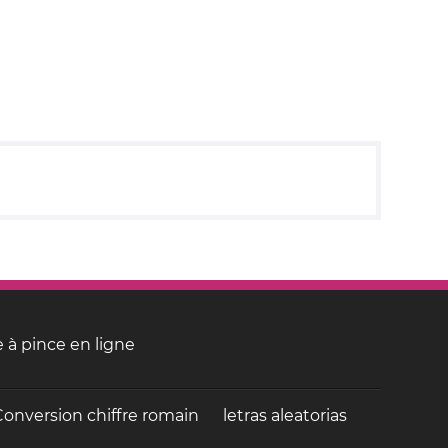
 à pince en ligne
Conversion chiffre romain
letras aleatorias