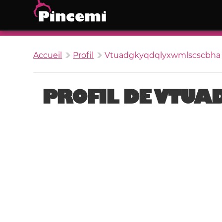
Accueil
Profil
Vtuadgkyqdqlyxwmlscscbha
PROFIL DE VTU