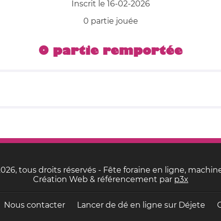
Inscrit le 16-02-2026
0 partie jouée
0 partie remportée
26, tous droits réservés - Fête foraine en ligne, machine
Création Web & référencement par
p3x
Nous contacter
Lancer de dé en ligne sur
Déjete