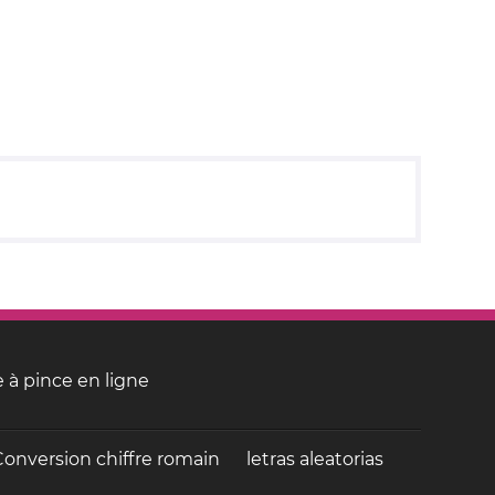
 à pince en ligne
Conversion chiffre romain
letras aleatorias