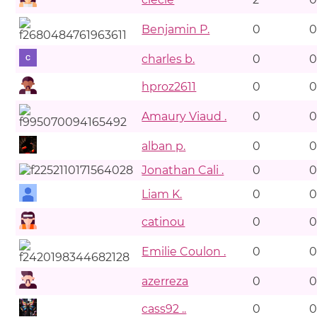
Benjamin P.
0
0
charles b.
0
0
hproz2611
0
0
Amaury Viaud .
0
0
alban p.
0
0
Jonathan Cali .
0
0
Liam K.
0
0
catinou
0
0
Emilie Coulon .
0
0
azerreza
0
0
cass92 ..
0
0