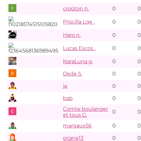
croûton n.
0
0
Priscilla Lge .
0
0
Haro n.
0
0
Lucas Escos .
0
0
NaraLuna g.
0
0
Dede S.
0
0
ja
0
0
bab
0
0
Comte boulanger
0
0
et tous G.
margaux56
0
0
oriane13
0
0