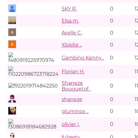
SKY R.
0
1
Elsa m.
0
1
Axelle C.
0
1
Xbisite ..
0
1
Gambino Kenny .
0
1
Florian H.
0
1
Shaneze
0
1
Bouguetof .
shaneze
0
1
gluminox ..
0
1
olivier j.
0
1
fulzertv
0
1